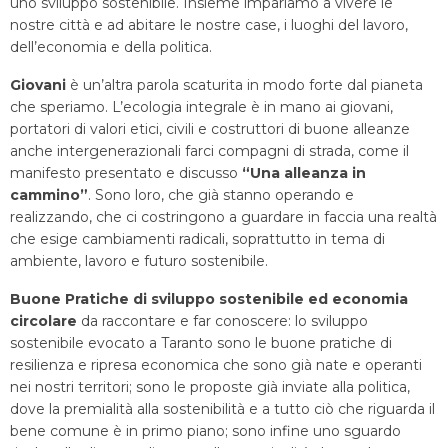
uno sviluppo sostenibile. Insieme impariamo a vivere le
nostre città e ad abitare le nostre case, i luoghi del lavoro,
dell’economia e della politica.
Giovani
è un’altra parola scaturita in modo forte dal pianeta
che speriamo. L’ecologia integrale è in mano ai giovani,
portatori di valori etici, civili e costruttori di buone alleanze
anche intergenerazionali farci compagni di strada, come il
manifesto presentato e discusso
“Una alleanza in
cammino”
. Sono loro, che già stanno operando e
realizzando, che ci costringono a guardare in faccia una realtà
che esige cambiamenti radicali, soprattutto in tema di
ambiente, lavoro e futuro sostenibile.
Buone Pratiche di sviluppo sostenibile ed economia
circolare
da raccontare e far conoscere: lo sviluppo
sostenibile evocato a Taranto sono le buone pratiche di
resilienza e ripresa economica che sono già nate e operanti
nei nostri territori; sono le proposte già inviate alla politica,
dove la premialità alla sostenibilità e a tutto ciò che riguarda il
bene comune è in primo piano; sono infine uno sguardo